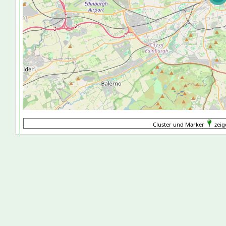
Cluster und Marker
zeig