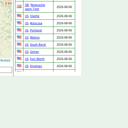
GB
,
Newcastle
2026-08-06
upon Tyne
US
,
Olathe
2026-08-06
US
,
Atascosa
2026-08-06
US
,
Portland
2026-08-06
US
,
Walton
2026-08-06
US
,
South Bend
2026-08-06
US
,
Gilmer
2026-08-06
US
,
Fort Worth
2026-08-06
ibutors
US
,
Kingman
2026-08-06
US
,
Waupaca
2026-08-06
US
,
Van Nuys
2026-08-06
US
,
Boca Raton
2026-08-06
US
,
Dearborn
2026-08-06
Heights
US
,
Fort Worth
2026-08-06
US
,
Ridgeland
2026-08-06
US
,
Knightdale
2026-08-06
US
,
White Plains
2026-08-06