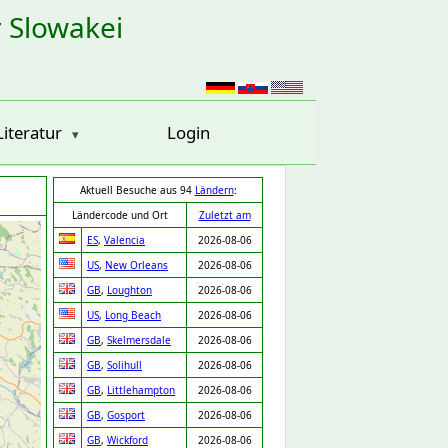
r Slowakei
Literatur
Login
Aktuell Besuche aus 94
Ländern
:
Ländercode und Ort
Zuletzt am
ES
,
Valencia
2026-08-06
US
,
New Orleans
2026-08-06
GB
,
Loughton
2026-08-06
US
,
Long Beach
2026-08-06
GB
,
Skelmersdale
2026-08-06
GB
,
Solihull
2026-08-06
GB
,
Littlehampton
2026-08-06
GB
,
Gosport
2026-08-06
GB
,
Wickford
2026-08-06