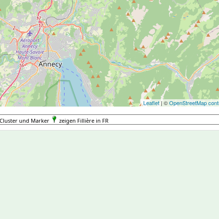
Leaflet
| ©
OpenStreetMap contr
Cluster und Marker
zeigen Fillière in FR