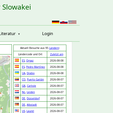
r Slowakei
Literatur
Login
Aktuell Besuche aus 95
Ländern
:
Ländercode und Ort
Zuletzt am
ES
,
Orgaz
2026-08-08
ES
,
Pedro Martínez
2026-08-08
UA
,
Drabiv
2026-08-08
CO
,
Puerto Gaitán
2026-08-07
GB
,
Carlisle
2026-08-07
NL
,
Leiden
2026-08-07
DE
,
Düsseldorf
2026-08-07
DE
,
Albstadt
2026-08-07
US
,
Laurel
2026-08-07