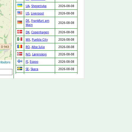
UA
,
Shepetivka
2026-08-08
US
,
Liverpool
2026-08-08
DE
,
Frankfurt am
2026-08-08
Main
DK
,
Copenhagen
2026-08-08
MX
,
Puebla City
2026-08-08
RO
,
Alba Iulia
2026-08-08
NO
,
Lørenskog
2026-08-08
ibutors
FI
,
Espoo
2026-08-08
SE
,
Skara
2026-08-08
PT
,
Chaves
2026-08-08
IT
,
Venice
2026-08-08
MX
,
Zapopan
2026-08-08
DE
,
Leipzig
2026-08-08
IT
,
Lissone
2026-08-08
LV
,
Riga
2026-08-08
GP
,
Baie Mahault
2026-08-08
PT
,
Porto
2026-08-08