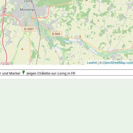
Leaflet
| ©
OpenStreetMap contr
er und Marker
zeigen Châlette-sur-Loing in FR