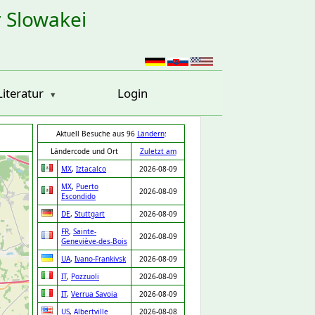
r Slowakei
Literatur
Login
Aktuell Besuche aus 96
Ländern
:
Ländercode und Ort
Zuletzt am
MX
,
Iztacalco
2026-08-09
MX
,
Puerto
2026-08-09
Escondido
DE
,
Stuttgart
2026-08-09
FR
,
Sainte-
2026-08-09
Geneviève-des-Bois
UA
,
Ivano-Frankivsk
2026-08-09
IT
,
Pozzuoli
2026-08-09
IT
,
Verrua Savoia
2026-08-09
US
,
Albertville
2026-08-08