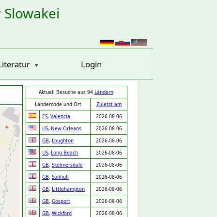
r Slowakei
Literatur
Login
Aktuell Besuche aus 94
Ländern
:
Ländercode und Ort
Zuletzt am
ES
,
Valencia
2026-08-06
US
,
New Orleans
2026-08-06
GB
,
Loughton
2026-08-06
US
,
Long Beach
2026-08-06
GB
,
Skelmersdale
2026-08-06
GB
,
Solihull
2026-08-06
GB
,
Littlehampton
2026-08-06
GB
,
Gosport
2026-08-06
GB
,
Wickford
2026-08-06