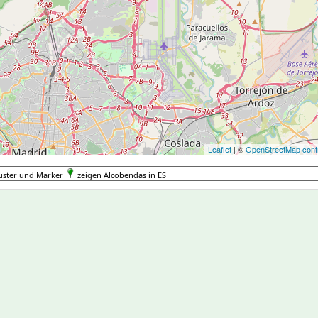
Leaflet
| ©
OpenStreetMap contr
uster und Marker
zeigen Alcobendas in ES