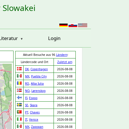
r Slowakei
Literatur
Login
Aktuell Besuche aus 96
Ländern
:
Ländercode und Ort
Zuletzt am
DK
,
Copenhagen
2026-08-08
MX
,
Puebla City
2026-08-08
RO
,
Alba Iulia
2026-08-08
NO
,
Lørenskog
2026-08-08
FI
,
Espoo
2026-08-08
SE
,
Skara
2026-08-08
PT
,
Chaves
2026-08-08
IT
,
Venice
2026-08-08
MX
,
Zapopan
2026-08-08