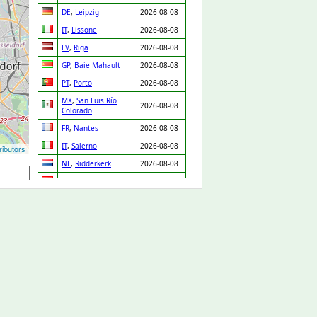
DE
,
Leipzig
2026-08-08
IT
,
Lissone
2026-08-08
LV
,
Riga
2026-08-08
GP
,
Baie Mahault
2026-08-08
PT
,
Porto
2026-08-08
MX
,
San Luis Río
2026-08-08
Colorado
FR
,
Nantes
2026-08-08
IT
,
Salerno
2026-08-08
ibutors
NL
,
Ridderkerk
2026-08-08
ES
,
Orgaz
2026-08-08
ES
,
Pedro Martínez
2026-08-08
UA
,
Drabiv
2026-08-08
CO
,
Puerto Gaitán
2026-08-07
GB
,
Carlisle
2026-08-07
NL
,
Leiden
2026-08-07
DE
,
Düsseldorf
2026-08-07
DE
,
Albstadt
2026-08-07