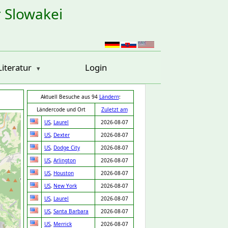
r Slowakei
Literatur
Login
Aktuell Besuche aus 94
Ländern
:
Ländercode und Ort
Zuletzt am
US
,
Laurel
2026-08-07
US
,
Dexter
2026-08-07
US
,
Dodge City
2026-08-07
US
,
Arlington
2026-08-07
US
,
Houston
2026-08-07
US
,
New York
2026-08-07
US
,
Laurel
2026-08-07
US
,
Santa Barbara
2026-08-07
US
,
Merrick
2026-08-07