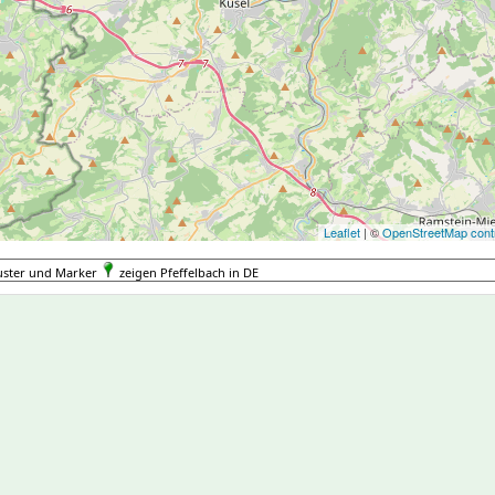
Leaflet
| ©
OpenStreetMap contr
uster und Marker
zeigen Pfeffelbach in DE