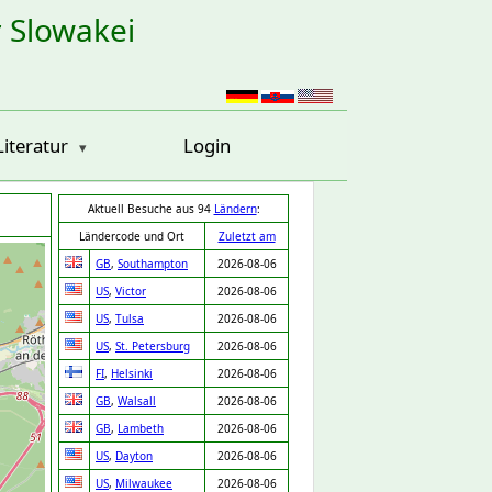
r Slowakei
Literatur
Login
Aktuell Besuche aus 94
Ländern
:
Ländercode und Ort
Zuletzt am
GB
,
Southampton
2026-08-06
US
,
Victor
2026-08-06
US
,
Tulsa
2026-08-06
US
,
St. Petersburg
2026-08-06
FI
,
Helsinki
2026-08-06
GB
,
Walsall
2026-08-06
GB
,
Lambeth
2026-08-06
US
,
Dayton
2026-08-06
US
,
Milwaukee
2026-08-06