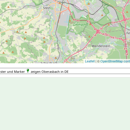
Leaflet
| ©
OpenStreetMap contr
uster und Marker
zeigen Oberasbach in DE