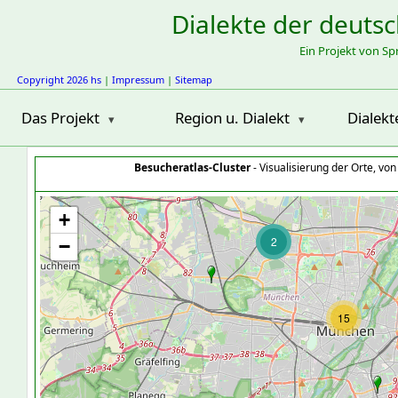
Dialekte der deuts
Ein Projekt von S
Copyright 2026 hs
|
Impressum
|
Sitemap
Das Projekt
Region u. Dialekt
Dialekt
Besucheratlas-Cluster
- Visualisierung der Orte, vo
+
2
−
15