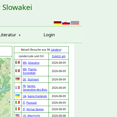
r Slowakei
Literatur
Login
Aktuell Besuche aus 96
Ländern
:
Ländercode und Ort
Zuletzt am
MX
,
Iztacalco
2026-08-09
MX
,
Puerto
2026-08-09
Escondido
DE
,
Stuttgart
2026-08-09
FR
,
Sainte-
2026-08-09
Geneviève-des-Bois
UA
,
Ivano-Frankivsk
2026-08-09
IT
,
Pozzuoli
2026-08-09
IT
,
Verrua Savoia
2026-08-09
US
,
Albertville
2026-08-08