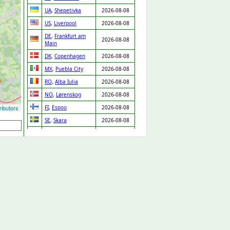
UA
,
Shepetivka
2026-08-08
US
,
Liverpool
2026-08-08
DE
,
Frankfurt am
2026-08-08
Main
DK
,
Copenhagen
2026-08-08
MX
,
Puebla City
2026-08-08
RO
,
Alba Iulia
2026-08-08
NO
,
Lørenskog
2026-08-08
ibutors
FI
,
Espoo
2026-08-08
SE
,
Skara
2026-08-08
PT
,
Chaves
2026-08-08
IT
,
Venice
2026-08-08
MX
,
Zapopan
2026-08-08
DE
,
Leipzig
2026-08-08
IT
,
Lissone
2026-08-08
LV
,
Riga
2026-08-08
GP
,
Baie Mahault
2026-08-08
PT
,
Porto
2026-08-08