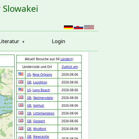
r Slowakei
Literatur
Login
Aktuell Besuche aus 94
Ländern
:
Ländercode und Ort
Zuletzt am
US
,
New Orleans
2026-08-06
GB
,
Loughton
2026-08-06
US
,
Long Beach
2026-08-06
GB
,
Skelmersdale
2026-08-06
GB
,
Solihull
2026-08-06
GB
,
Littlehampton
2026-08-06
GB
,
Gosport
2026-08-06
GB
,
Wickford
2026-08-06
GB
,
Newcastle
2026-08-06