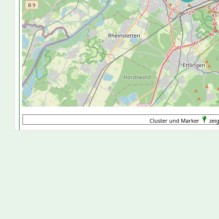
Cluster und Marker
zeig