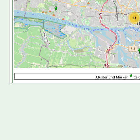
11
Cluster und Marker
zei