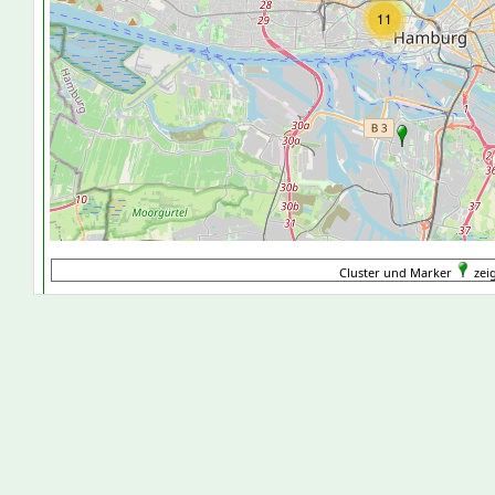
11
Cluster und Marker
zei