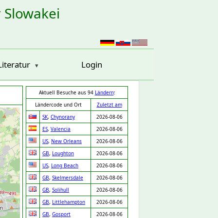
r Slowakei
Literatur
Login
Aktuell Besuche aus 94
Ländern
:
Ländercode und Ort
Zuletzt am
SK
,
Chynorany
2026-08-06
ES
,
Valencia
2026-08-06
US
,
New Orleans
2026-08-06
GB
,
Loughton
2026-08-06
US
,
Long Beach
2026-08-06
GB
,
Skelmersdale
2026-08-06
GB
,
Solihull
2026-08-06
GB
,
Littlehampton
2026-08-06
GB
,
Gosport
2026-08-06