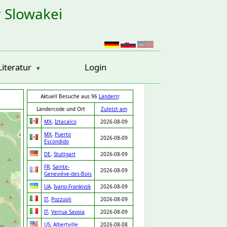
r Slowakei
Literatur
Login
Aktuell Besuche aus 96
Ländern
:
Ländercode und Ort
Zuletzt am
MX
,
Iztacalco
2026-08-09
MX
,
Puerto
2026-08-09
Escondido
DE
,
Stuttgart
2026-08-09
FR
,
Sainte-
2026-08-09
Geneviève-des-Bois
UA
,
Ivano-Frankivsk
2026-08-09
IT
,
Pozzuoli
2026-08-09
IT
,
Verrua Savoia
2026-08-09
US
,
Albertville
2026-08-08