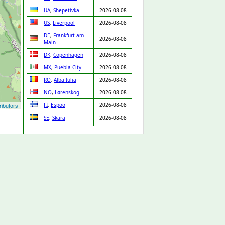
UA
,
Shepetivka
2026-08-08
US
,
Liverpool
2026-08-08
DE
,
Frankfurt am
2026-08-08
Main
DK
,
Copenhagen
2026-08-08
MX
,
Puebla City
2026-08-08
RO
,
Alba Iulia
2026-08-08
NO
,
Lørenskog
2026-08-08
ibutors
FI
,
Espoo
2026-08-08
SE
,
Skara
2026-08-08
PT
,
Chaves
2026-08-08
IT
,
Venice
2026-08-08
MX
,
Zapopan
2026-08-08
DE
,
Leipzig
2026-08-08
IT
,
Lissone
2026-08-08
LV
,
Riga
2026-08-08
GP
,
Baie Mahault
2026-08-08
PT
,
Porto
2026-08-08