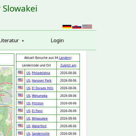
r Slowakei
Literatur
Login
Aktuell Besuche aus 94
Ländern
:
Ländercode und Ort
Zuletzt am
US
,
Philadelphia
2026-08-06
US
,
Hanover Park
2026-08-06
US
,
El Dorado Hills
2026-08-06
US
,
Wetumpka
2026-08-06
US
,
Pittston
2026-08-06
US
,
El Paso
2026-08-06
US
,
Milwaukee
2026-08-06
US
,
Waterford
2026-08-06
US
,
Sandersville
2026-08-06