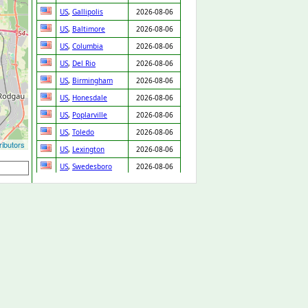
US
,
Gallipolis
2026-08-06
US
,
Baltimore
2026-08-06
US
,
Columbia
2026-08-06
US
,
Del Rio
2026-08-06
US
,
Birmingham
2026-08-06
US
,
Honesdale
2026-08-06
US
,
Poplarville
2026-08-06
US
,
Toledo
2026-08-06
ibutors
US
,
Lexington
2026-08-06
US
,
Swedesboro
2026-08-06
US
,
Akron
2026-08-06
US
,
Chicago
2026-08-06
US
,
Fort Myers
2026-08-06
US
,
Durham
2026-08-06
US
,
Portland
2026-08-06
US
,
Birmingham
2026-08-06
US
,
Augusta
2026-08-06
US
,
Camden
2026-08-06