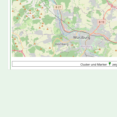
Cluster und Marker
zeig