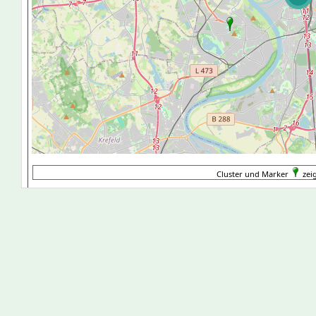
Cluster und Marker
zei