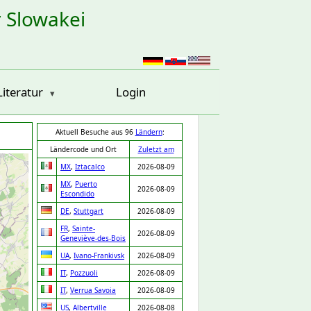
r Slowakei
Literatur
Login
Aktuell Besuche aus 96
Ländern
:
Ländercode und Ort
Zuletzt am
MX
,
Iztacalco
2026-08-09
MX
,
Puerto
2026-08-09
Escondido
DE
,
Stuttgart
2026-08-09
FR
,
Sainte-
2026-08-09
Geneviève-des-Bois
UA
,
Ivano-Frankivsk
2026-08-09
IT
,
Pozzuoli
2026-08-09
IT
,
Verrua Savoia
2026-08-09
US
,
Albertville
2026-08-08