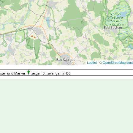
Leaflet
| ©
OpenStreetMap contr
uster und Marker
zeigen Binzwangen in DE