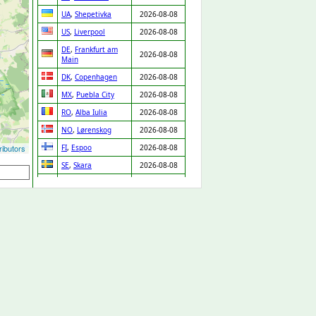
UA
,
Shepetivka
2026-08-08
US
,
Liverpool
2026-08-08
DE
,
Frankfurt am
2026-08-08
Main
DK
,
Copenhagen
2026-08-08
MX
,
Puebla City
2026-08-08
RO
,
Alba Iulia
2026-08-08
NO
,
Lørenskog
2026-08-08
ibutors
FI
,
Espoo
2026-08-08
SE
,
Skara
2026-08-08
PT
,
Chaves
2026-08-08
IT
,
Venice
2026-08-08
MX
,
Zapopan
2026-08-08
DE
,
Leipzig
2026-08-08
IT
,
Lissone
2026-08-08
LV
,
Riga
2026-08-08
GP
,
Baie Mahault
2026-08-08
PT
,
Porto
2026-08-08