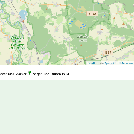
Leaflet
| ©
OpenStreetMap contr
uster und Marker
zeigen Bad Düben in DE