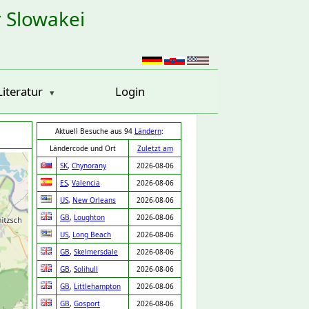
r Slowakei
Literatur
Login
Aktuell Besuche aus 94
Ländern
:
Ländercode und Ort
Zuletzt am
SK
,
Chynorany
2026-08-06
ES
,
Valencia
2026-08-06
US
,
New Orleans
2026-08-06
GB
,
Loughton
2026-08-06
US
,
Long Beach
2026-08-06
GB
,
Skelmersdale
2026-08-06
GB
,
Solihull
2026-08-06
GB
,
Littlehampton
2026-08-06
GB
,
Gosport
2026-08-06