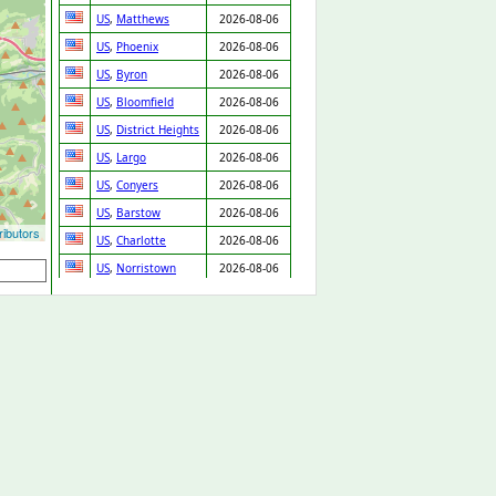
US
,
Matthews
2026-08-06
US
,
Phoenix
2026-08-06
US
,
Byron
2026-08-06
US
,
Bloomfield
2026-08-06
US
,
District Heights
2026-08-06
US
,
Largo
2026-08-06
US
,
Conyers
2026-08-06
US
,
Barstow
2026-08-06
ibutors
US
,
Charlotte
2026-08-06
US
,
Norristown
2026-08-06
US
,
Morristown
2026-08-06
US
,
Dover
2026-08-06
US
,
St Louis
2026-08-06
US
,
Church
2026-08-06
Crossroads
US
,
Laurens
2026-08-06
GB
,
Nottingham
2026-08-06
GB
,
Northolt
2026-08-06