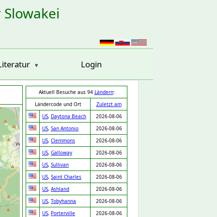
r Slowakei
Literatur
Login
Aktuell Besuche aus 94
Ländern
:
Ländercode und Ort
Zuletzt am
US
,
Daytona Beach
2026-08-06
US
,
San Antonio
2026-08-06
US
,
Clemmons
2026-08-06
US
,
Galloway
2026-08-06
US
,
Sullivan
2026-08-06
US
,
Saint Charles
2026-08-06
US
,
Ashland
2026-08-06
US
,
Tobyhanna
2026-08-06
US
,
Porterville
2026-08-06