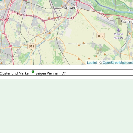
Leaflet
| ©
OpenStreetMap contr
Cluster und Marker
zeigen Vienna in AT