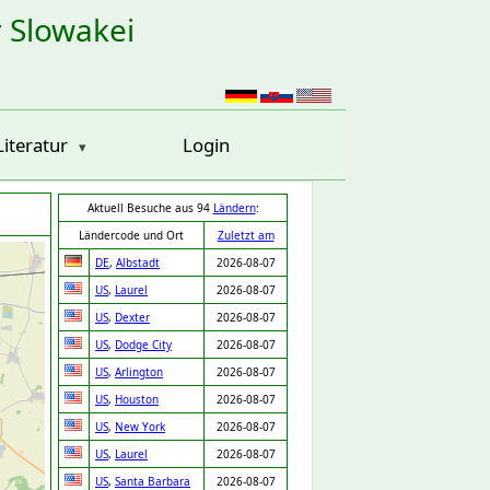
r Slowakei
Literatur
Login
Aktuell Besuche aus 94
Ländern
:
Ländercode und Ort
Zuletzt am
DE
,
Albstadt
2026-08-07
US
,
Laurel
2026-08-07
US
,
Dexter
2026-08-07
US
,
Dodge City
2026-08-07
US
,
Arlington
2026-08-07
US
,
Houston
2026-08-07
US
,
New York
2026-08-07
US
,
Laurel
2026-08-07
US
,
Santa Barbara
2026-08-07