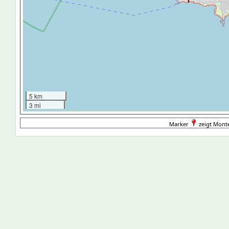
5 km
3 mi
Marker
zeigt Mont