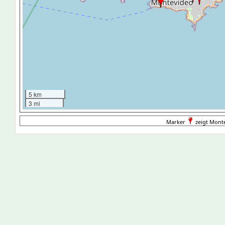
5 km
3 mi
Marker
zeigt Mont