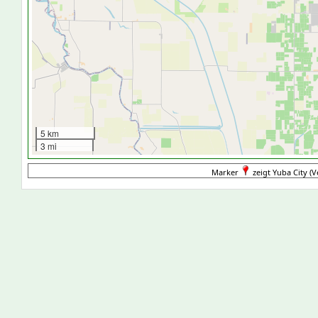
5 km
3 mi
Marker
zeigt Yuba City (V