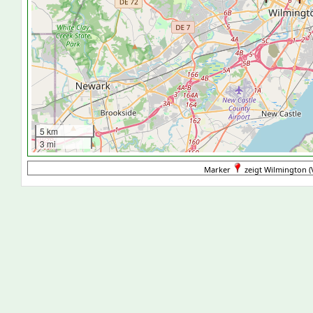
5 km
3 mi
Marker
zeigt Wilmington (V