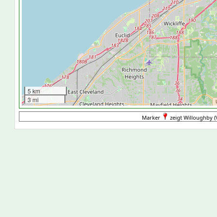
5 km
3 mi
Marker
zeigt Willoughby (V