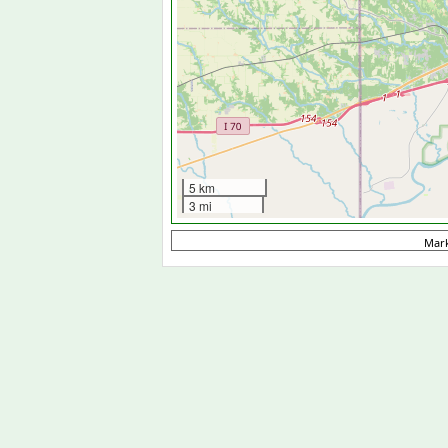
5 km
3 mi
Mar