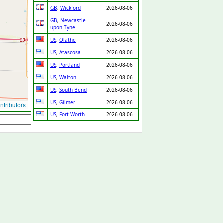
GB
,
Wickford
2026-08-06
GB
,
Newcastle
2026-08-06
upon Tyne
US
,
Olathe
2026-08-06
US
,
Atascosa
2026-08-06
US
,
Portland
2026-08-06
US
,
Walton
2026-08-06
US
,
South Bend
2026-08-06
US
,
Gilmer
2026-08-06
tributors
US
,
Fort Worth
2026-08-06
US
,
Kingman
2026-08-06
US
,
Waupaca
2026-08-06
US
,
Van Nuys
2026-08-06
US
,
Boca Raton
2026-08-06
US
,
Dearborn
2026-08-06
Heights
US
,
Fort Worth
2026-08-06
US
,
Ridgeland
2026-08-06
US
,
Knightdale
2026-08-06