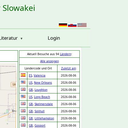
r Slowakei
Literatur
Login
Aktuell Besuche aus 94
Ländern
:
Alle anzeigen
Ländercode und Ort
Zuletzt am
ES
,
Valencia
2026-08-06
US
,
New Orleans
2026-08-06
GB
,
Loughton
2026-08-06
US
,
Long Beach
2026-08-06
GB
,
Skelmersdale
2026-08-06
GB
,
Solihull
2026-08-06
GB
,
Littlehampton
2026-08-06
GB
,
Gosport
2026-08-06