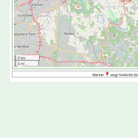
5 km
3 mi
Marker
zeigt Snellville (