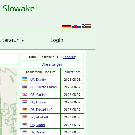
r Slowakei
Literatur
Login
Aktuell Besuche aus 95
Ländern
:
Alle anzeigen
Ländercode und Ort
Zuletzt am
UA
,
Drabiv
2026-08-08
CO
,
Puerto Gaitán
2026-08-07
GB
,
Carlisle
2026-08-07
NL
,
Leiden
2026-08-07
DE
,
Düsseldorf
2026-08-07
DE
,
Albstadt
2026-08-07
US
,
Laurel
2026-08-07
US
,
Dexter
2026-08-07