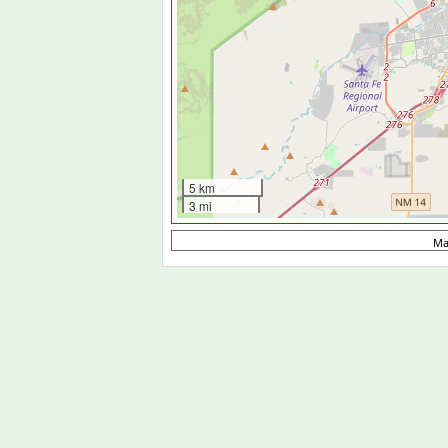
5 km
3 mi
Ma