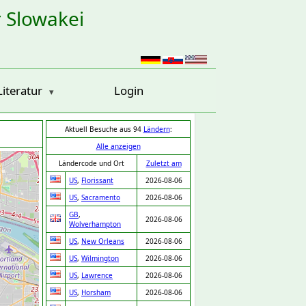
r Slowakei
Literatur
Login
Aktuell Besuche aus 94
Ländern
:
Alle anzeigen
Ländercode und Ort
Zuletzt am
US
,
Florissant
2026-08-06
US
,
Sacramento
2026-08-06
GB
,
2026-08-06
Wolverhampton
US
,
New Orleans
2026-08-06
US
,
Wilmington
2026-08-06
US
,
Lawrence
2026-08-06
US
,
Horsham
2026-08-06