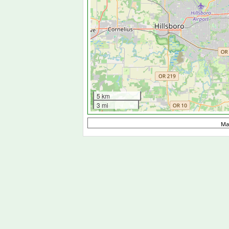
5 km
3 mi
Ma