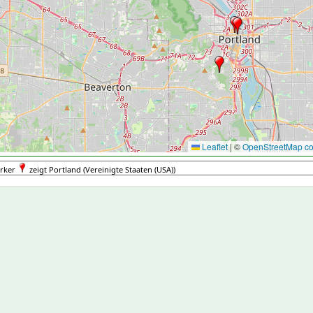
Leaflet
|
©
OpenStreetMap con
rker
zeigt Portland (Vereinigte Staaten (USA))