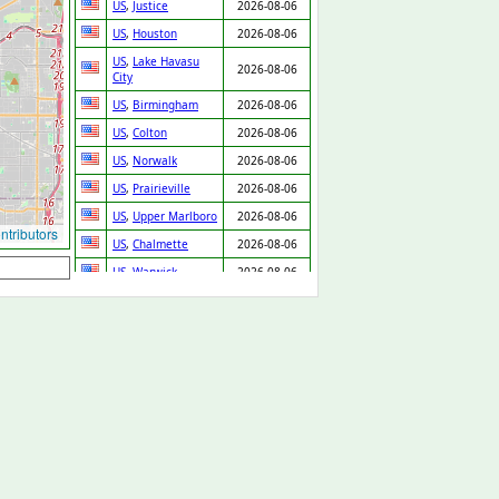
US
,
Justice
2026-08-06
US
,
Houston
2026-08-06
US
,
Lake Havasu
2026-08-06
City
US
,
Birmingham
2026-08-06
US
,
Colton
2026-08-06
US
,
Norwalk
2026-08-06
US
,
Prairieville
2026-08-06
US
,
Upper Marlboro
2026-08-06
tributors
US
,
Chalmette
2026-08-06
US
,
Warwick
2026-08-06
US
,
Bowie
2026-08-06
US
,
Elk Grove
2026-08-06
US
,
Torrance
2026-08-06
US
,
Camden
2026-08-06
US
,
Williamsburg
2026-08-06
US
,
Dallas
2026-08-06
US
,
Danbury
2026-08-06
US
,
Roseville
2026-08-06