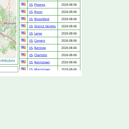
US
,
Phoenix
2026-08-06
US
,
Byron
2026-08-06
US
,
Bloomfield
2026-08-06
US
,
District Heights
2026-08-06
US
,
Largo
2026-08-06
US
,
Conyers
2026-08-06
US
,
Barstow
2026-08-06
US
,
Charlotte
2026-08-06
tributors
US
,
Norristown
2026-08-06
US
,
Morristown
2026-08-06
US
,
Dover
2026-08-06
US
,
St Louis
2026-08-06
US
,
Church
2026-08-06
Crossroads
US
,
Laurens
2026-08-06
GB
,
Nottingham
2026-08-06
GB
,
Northolt
2026-08-06
GB
,
Leeds
2026-08-06