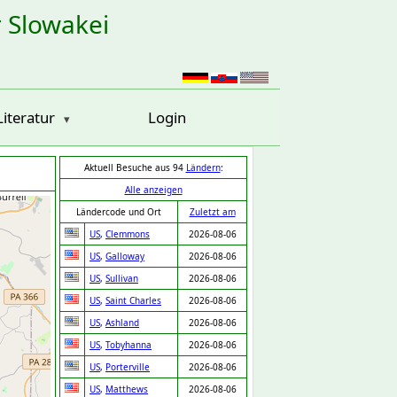
r Slowakei
Literatur
Login
Aktuell Besuche aus 94
Ländern
:
Alle anzeigen
Ländercode und Ort
Zuletzt am
US
,
Clemmons
2026-08-06
US
,
Galloway
2026-08-06
US
,
Sullivan
2026-08-06
US
,
Saint Charles
2026-08-06
US
,
Ashland
2026-08-06
US
,
Tobyhanna
2026-08-06
US
,
Porterville
2026-08-06
US
,
Matthews
2026-08-06