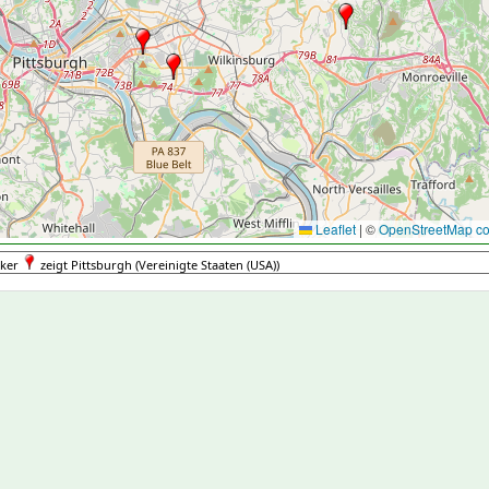
Leaflet
|
©
OpenStreetMap con
ker
zeigt Pittsburgh (Vereinigte Staaten (USA))