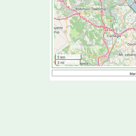
5 km
3 mi
Mar