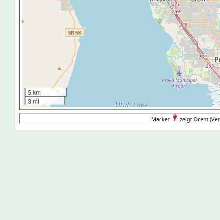
5 km
3 mi
Marker
zeigt Orem (Vere