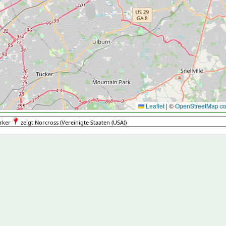
Leaflet
|
©
OpenStreetMap con
rker
zeigt Norcross (Vereinigte Staaten (USA))