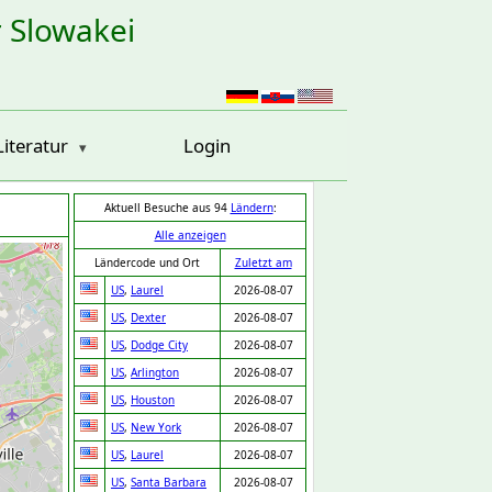
r Slowakei
Literatur
Login
Aktuell Besuche aus 94
Ländern
:
Alle anzeigen
Ländercode und Ort
Zuletzt am
US
,
Laurel
2026-08-07
US
,
Dexter
2026-08-07
US
,
Dodge City
2026-08-07
US
,
Arlington
2026-08-07
US
,
Houston
2026-08-07
US
,
New York
2026-08-07
US
,
Laurel
2026-08-07
US
,
Santa Barbara
2026-08-07