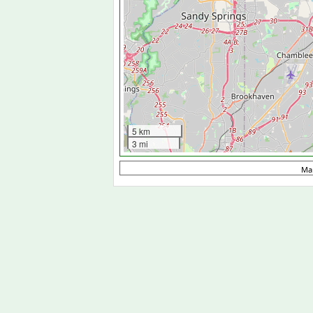
5 km
3 mi
Ma