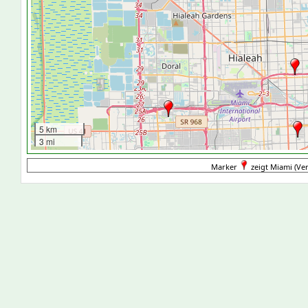
5 km
3 mi
Marker
zeigt Miami (Ver