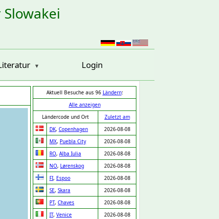
r Slowakei
Literatur
Login
Aktuell Besuche aus 96
Ländern
:
Alle anzeigen
Ländercode und Ort
Zuletzt am
DK
,
Copenhagen
2026-08-08
MX
,
Puebla City
2026-08-08
RO
,
Alba Iulia
2026-08-08
NO
,
Lørenskog
2026-08-08
FI
,
Espoo
2026-08-08
SE
,
Skara
2026-08-08
PT
,
Chaves
2026-08-08
IT
,
Venice
2026-08-08