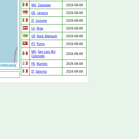
MX
,
Zapopan
2026-08-08
DE
,
Leipzig
2026-08-08
IT
,
Lissone
2026-08-08
LV
,
Riga
2026-08-08
GP
,
Baie Mahault
2026-08-08
PT
,
Porto
2026-08-08
MX
,
San Luis Río
2026-08-08
Colorado
FR
,
Nantes
2026-08-08
tributors
IT
,
Salerno
2026-08-08
NL
,
Ridderkerk
2026-08-08
ES
,
Orgaz
2026-08-08
ES
,
Pedro Martínez
2026-08-08
UA
,
Drabiv
2026-08-08
CO
,
Puerto Gaitán
2026-08-07
GB
,
Carlisle
2026-08-07
NL
,
Leiden
2026-08-07
DE
,
Düsseldorf
2026-08-07