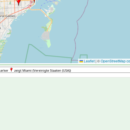
Leaflet
|
©
OpenStreetMap con
arker
zeigt Miami (Vereinigte Staaten (USA))