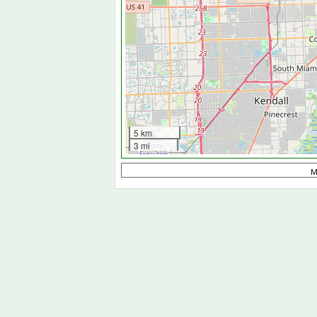
5 km
3 mi
M