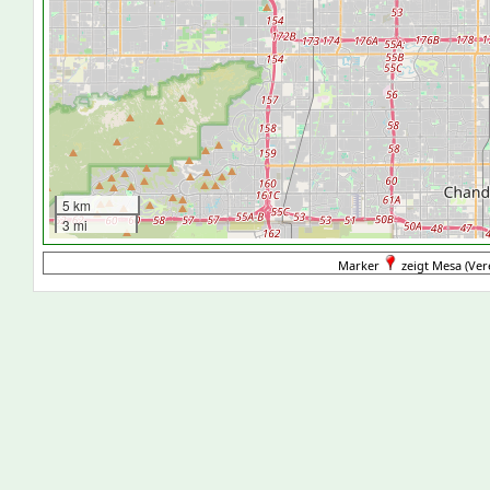
5 km
3 mi
Marker
zeigt Mesa (Vere