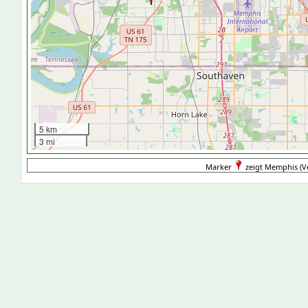
5 km
3 mi
Marker
zeigt Memphis (Ve