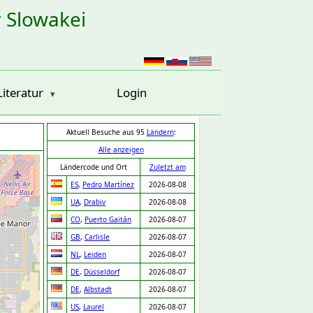
r Slowakei
Literatur
Login
Aktuell Besuche aus 95
Ländern
:
Alle anzeigen
Ländercode und Ort
Zuletzt am
ES
,
Pedro Martínez
2026-08-08
UA
,
Drabiv
2026-08-08
CO
,
Puerto Gaitán
2026-08-07
GB
,
Carlisle
2026-08-07
NL
,
Leiden
2026-08-07
DE
,
Düsseldorf
2026-08-07
DE
,
Albstadt
2026-08-07
US
,
Laurel
2026-08-07