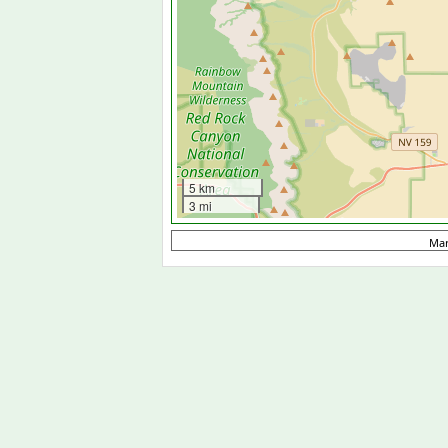
5 km
3 mi
Ma