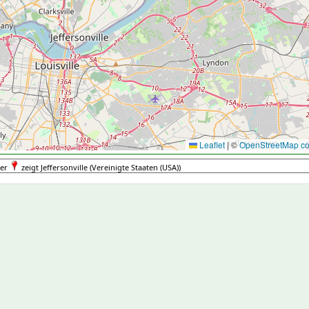
Leaflet
|
©
OpenStreetMap con
er
zeigt Jeffersonville (Vereinigte Staaten (USA))