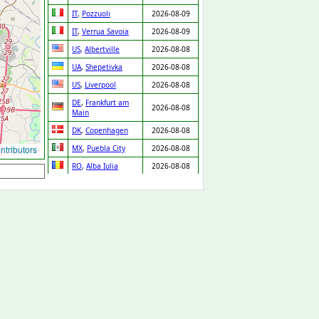
IT
,
Pozzuoli
2026-08-09
IT
,
Verrua Savoia
2026-08-09
US
,
Albertville
2026-08-08
UA
,
Shepetivka
2026-08-08
US
,
Liverpool
2026-08-08
DE
,
Frankfurt am
2026-08-08
Main
DK
,
Copenhagen
2026-08-08
tributors
MX
,
Puebla City
2026-08-08
RO
,
Alba Iulia
2026-08-08
NO
,
Lørenskog
2026-08-08
FI
,
Espoo
2026-08-08
SE
,
Skara
2026-08-08
PT
,
Chaves
2026-08-08
IT
,
Venice
2026-08-08
MX
,
Zapopan
2026-08-08
DE
,
Leipzig
2026-08-08
IT
,
Lissone
2026-08-08