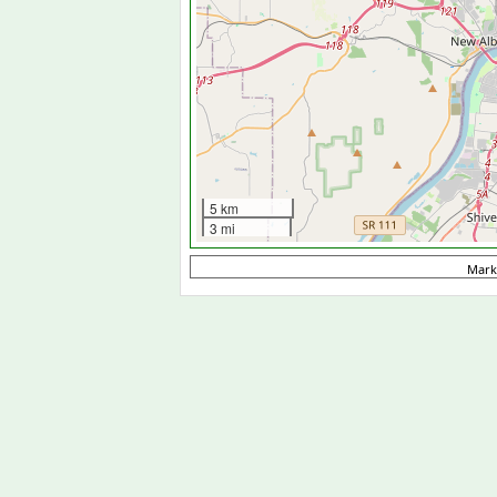
5 km
3 mi
Mark