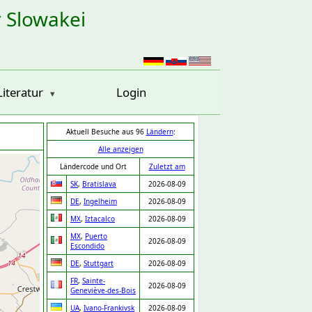
r Slowakei
Literatur
Login
Aktuell Besuche aus 96
Ländern
:
Alle anzeigen
Ländercode und Ort
Zuletzt am
SK
,
Bratislava
2026-08-09
DE
,
Ingelheim
2026-08-09
MX
,
Iztacalco
2026-08-09
MX
,
Puerto
2026-08-09
Escondido
DE
,
Stuttgart
2026-08-09
FR
,
Sainte-
2026-08-09
Geneviève-des-Bois
UA
,
Ivano-Frankivsk
2026-08-09