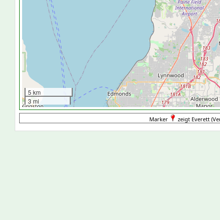
5 km
3 mi
Marker
zeigt Everett (Ve