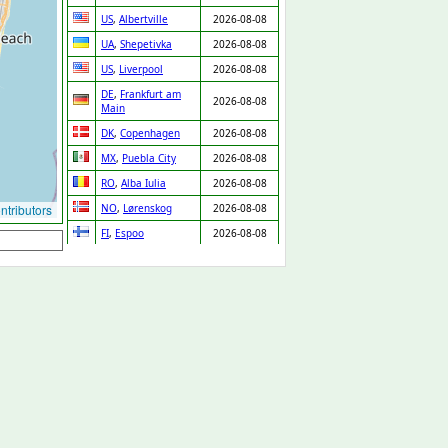
US
,
Albertville
2026-08-08
UA
,
Shepetivka
2026-08-08
US
,
Liverpool
2026-08-08
DE
,
Frankfurt am
2026-08-08
Main
DK
,
Copenhagen
2026-08-08
MX
,
Puebla City
2026-08-08
RO
,
Alba Iulia
2026-08-08
tributors
NO
,
Lørenskog
2026-08-08
FI
,
Espoo
2026-08-08
SE
,
Skara
2026-08-08
PT
,
Chaves
2026-08-08
IT
,
Venice
2026-08-08
MX
,
Zapopan
2026-08-08
DE
,
Leipzig
2026-08-08
IT
,
Lissone
2026-08-08
LV
,
Riga
2026-08-08
GP
,
Baie Mahault
2026-08-08