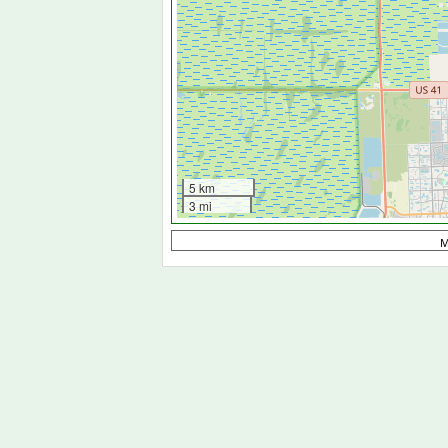
5 km
3 mi
M