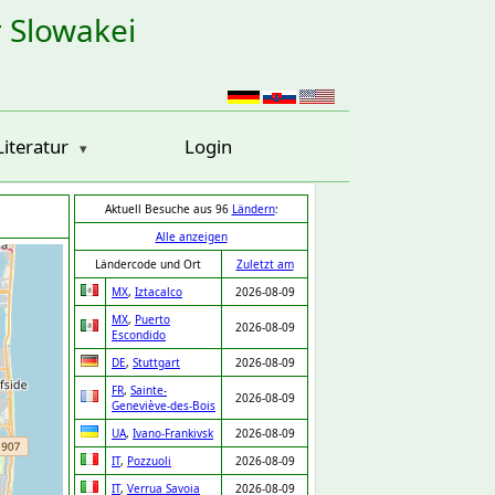
r Slowakei
Literatur
Login
Aktuell Besuche aus 96
Ländern
:
Alle anzeigen
Ländercode und Ort
Zuletzt am
MX
,
Iztacalco
2026-08-09
MX
,
Puerto
2026-08-09
Escondido
DE
,
Stuttgart
2026-08-09
FR
,
Sainte-
2026-08-09
Geneviève-des-Bois
UA
,
Ivano-Frankivsk
2026-08-09
IT
,
Pozzuoli
2026-08-09
IT
,
Verrua Savoia
2026-08-09