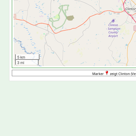
5 km
3 mi
Marker
zeigt Clinton (Ve