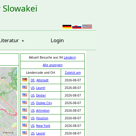
r Slowakei
Literatur
Login
Aktuell Besuche aus 94
Ländern
:
Alle anzeigen
Ländercode und Ort
Zuletzt am
DE
,
Albstadt
2026-08-07
US
,
Laurel
2026-08-07
US
,
Dexter
2026-08-07
US
,
Dodge City
2026-08-07
US
,
Arlington
2026-08-07
US
,
Houston
2026-08-07
US
,
New York
2026-08-07
US
,
Laurel
2026-08-07