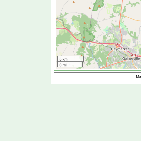
5 km
3 mi
Ma