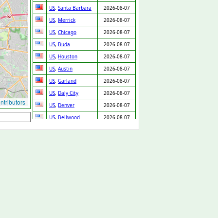
US
,
Santa Barbara
2026-08-07
US
,
Merrick
2026-08-07
US
,
Chicago
2026-08-07
US
,
Buda
2026-08-07
US
,
Houston
2026-08-07
US
,
Austin
2026-08-07
US
,
Garland
2026-08-07
US
,
Daly City
2026-08-07
tributors
US
,
Denver
2026-08-07
US
,
Bellwood
2026-08-07
US
,
Fontana
2026-08-07
US
,
Prentiss
2026-08-07
GB
,
Cannock
2026-08-07
GB
,
Arlesey
2026-08-07
US
,
Cleveland
2026-08-07
SK
,
Chynorany
2026-08-06
ES
,
Valencia
2026-08-06
US
,
New Orleans
2026-08-06