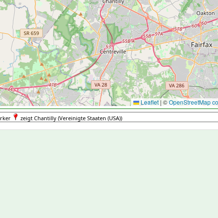
Leaflet
|
©
OpenStreetMap con
rker
zeigt Chantilly (Vereinigte Staaten (USA))