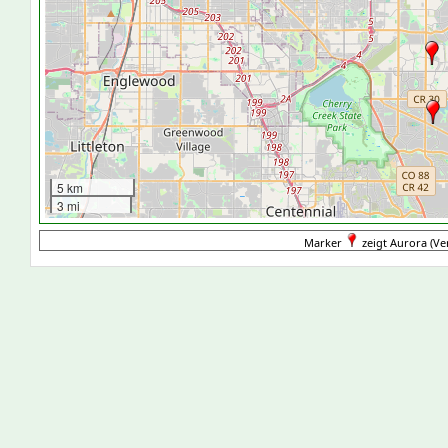
5 km
3 mi
Marker
zeigt Aurora (Ver