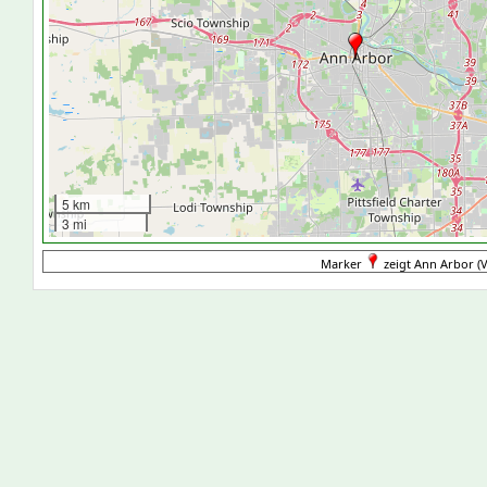
5 km
3 mi
Marker
zeigt Ann Arbor (V