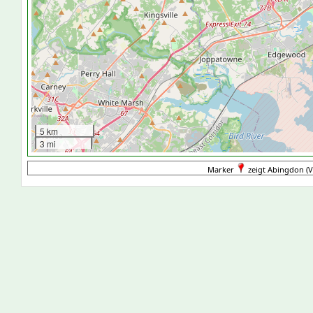
5 km
3 mi
Marker
zeigt Abingdon (Ve