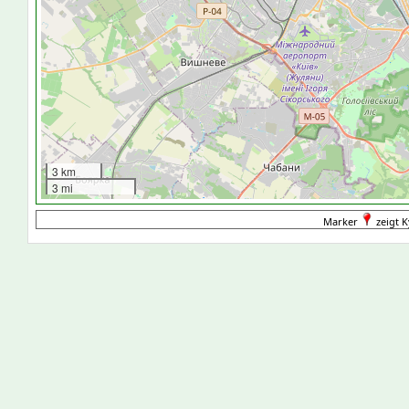
3 km
3 mi
Marker
zeigt K