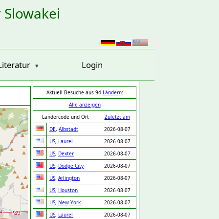
r Slowakei
Literatur
Login
Aktuell Besuche aus 94
Ländern
:
Alle anzeigen
Ländercode und Ort
Zuletzt am
DE
,
Albstadt
2026-08-07
US
,
Laurel
2026-08-07
US
,
Dexter
2026-08-07
US
,
Dodge City
2026-08-07
US
,
Arlington
2026-08-07
US
,
Houston
2026-08-07
US
,
New York
2026-08-07
US
,
Laurel
2026-08-07