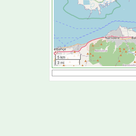
5 km
3 mi