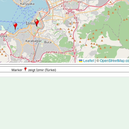
Leaflet
|
©
OpenStreetMap con
Marker
zeigt Izmir (Türkei)